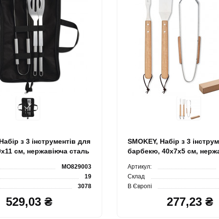
абір з 3 інструментів для
SMOKEY, Набір з 3 інструм
0x11 см, нержавіюча сталь
барбекю, 40x7x5 см, нерж
сталь
MO829003
Артикул:
19
Склад
3078
В Європі
529,03 ₴
277,23 ₴