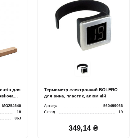
ентів для
Термометр електронний BOLERO
авіюча
для вина, пластик, алюміній
MO254640
Артикул:
560499066
18
Склад
19
863
349,14 ₴