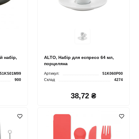
й набір,
ALTO, Набір для еспресо 64 мл,
порцеляна
51KS01M99
Артикул:
51K060P00
900
Склад
4274
38,72 ₴