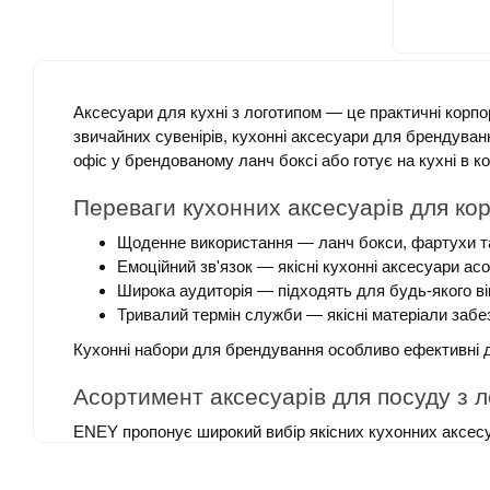
Аксесуари для кухні з логотипом — це практичні корпор
звичайних сувенірів, кухонні аксесуари для брендуван
офіс у брендованому ланч боксі або готує на кухні в к
Переваги кухонних аксесуарів для кор
Щоденне використання — ланч бокси, фартухи та
Емоційний зв'язок — якісні кухонні аксесуари 
Широка аудиторія — підходять для будь-якого віку
Тривалий термін служби — якісні матеріали забе
Кухонні набори для брендування особливо ефективні для
Асортимент аксесуарів для посуду з 
ENEY пропонує широкий вибір якісних кухонних аксесуа
для різних потреб користувачів.
Металеві ланч бокси розмірами 20х14х7 см та 20х15х6 