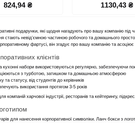
824,94 ₴
1130,43 ₴
ативні подарунки, які щодня нагадують про вашу компанію під ча
ня стають невід'ємною частиною робочого та домашнього простору
орпоративному фартусі, він згадує про вашу компанію та асоціює ї
поративних клієнтів
 кухонні набори використовуються регулярно, забезпечуючи по
асоціюються з турботою, затишком та домашньою атмосферою
 та статусу, від студентів до керівників
зпечують використання протягом 3-5 років
 компаній харчової індустрії, ресторанів та кейтерингу, підкрес
логотипом
рів для нанесення корпоративної символіки. Ланч бокси з логот
см ідеально підходять для офісних працівників та студентів. Г