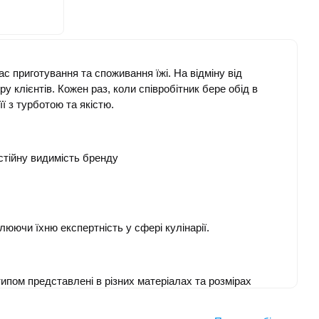
с приготування та споживання їжі. На відміну від
 клієнтів. Кожен раз, коли співробітник бере обід в
ї з турботою та якістю.
стійну видимість бренду
люючи їхню експертність у сфері кулінарії.
ипом представлені в різних матеріалах та розмірах
ерметичні кришки забезпечують збереження свіжості