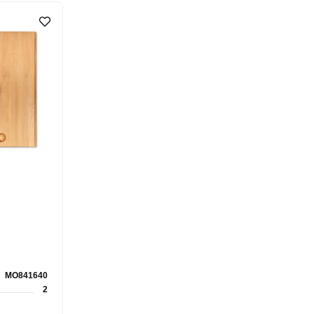
MO841640
2