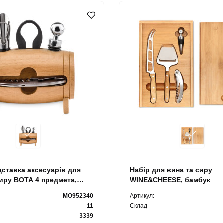
дставка аксесуарів для
Набір для вина та сиру
сиру BOTA 4 предмета,
WINE&CHEESE, бамбук
/метал
MO952340
Артикул:
11
Склад
3339