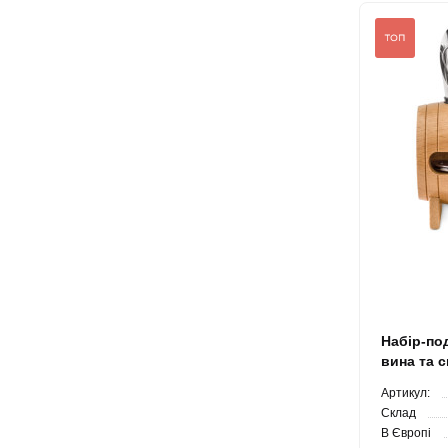
Набір-по
вина та 
деревина
Артикул:
Склад
В Європі