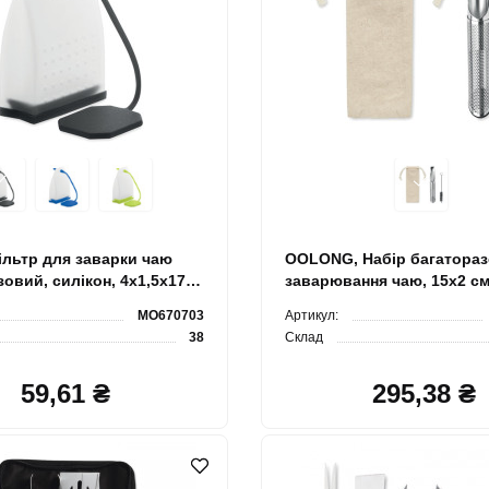
ільтр для заварки чаю
OOLONG, Набір багатораз
овий, силікон, 4х1,5х17
заварювання чаю, 15x2 см
MO670703
Артикул:
38
Склад
59,61 ₴
295,38 ₴