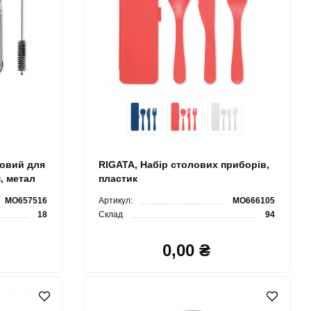
овий для
RIGATA, Набір столових приборів,
, метал
пластик
MO657516
Артикул:
MO666105
18
Склад
94
0,00 ₴