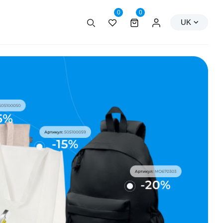
0
0
Пошук
Персональні дані
UK