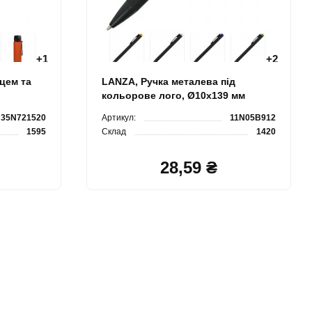
+
1
+
2
цем та
LANZA, Ручка металева під
кольорове лого, Ø10x139 мм
35N721520
Артикул:
11N05B912
1595
Склад
1420
28,59 ₴