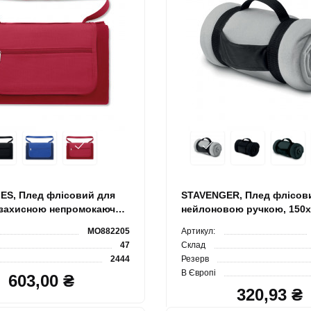
S, Плед флісовий для
STAVENGER, Плед флісов
з захисною непромокаючої
нейлоновою ручкою, 150х
м, 150х120 см
MO882205
Артикул:
47
Склад
2444
Резерв
В Європі
603,00 ₴
320,93 ₴