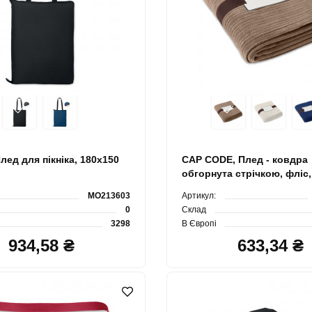
ед для пікніка, 180х150
CAP CODE, Плед - ковдра
обгорнута стрічкою, фліс,
MO213603
Артикул:
0
Склад
3298
В Європі
934,58 ₴
633,34 ₴