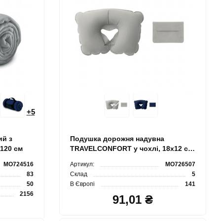
+
5
ий з
Подушка дорожня надувна
120 см
TRAVELCONFORT у чохлі, 18x12 см,
ПВХ (PVC)
MO724516
Артикул:
MO726507
83
Склад
5
50
В Європі
141
2156
91,01 ₴