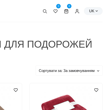
0
0
Пошук
Персональні дані
UK
И ДЛЯ ПОДОРОЖЕЙ
Сортувати за:
За замовчуванням