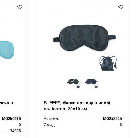
уюча в
SLEEPY, Маска для сну в чохлі,
поліестер, 20x10 cм
MO250966
Артикул:
MO253615
0
Склад
3
34906