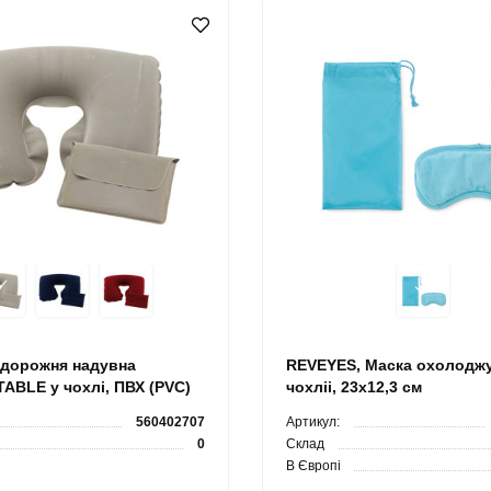
дорожня надувна
REVEYES, Маска охолодж
BLE у чохлі, ПВХ (PVC)
чохліі, 23x12,3 cм
560402707
Артикул:
0
Склад
В Європі