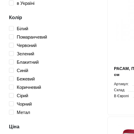
в Україні
Колір
Білий
Помаранчевий
Червоний
Зелений
Блакитний
PACAM, Пл
Синій
см
Бежевий
Артикул:
Коричневий
Склад
Сірий
В Європі
Чорний
Метал
Ціна