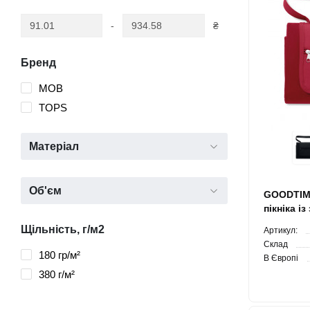
-
₴
Бренд
MOB
TOPS
Матеріал
Об'єм
GOODTIME
пікніка і
прошарко
Щільність, г/м2
Артикул:
Склад
180 гр/м²
В Європі
380 г/м²