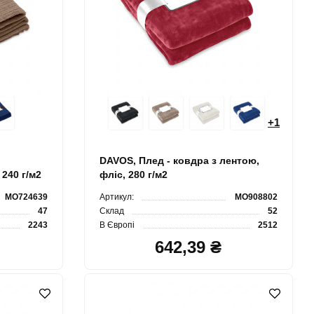
+
1
DAVOS, Плед - ковдра з лентою,
 240 г/м2
фліс, 280 г/м2
MO724639
Артикул:
MO908802
47
Склад
52
2243
В Європі
2512
642,39 ₴